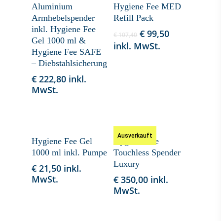
Aluminium
Hygiene Fee MED
Armhebelspender
Refill Pack
inkl. Hygiene Fee
€
99,50
€
107,40
Gel 1000 ml &
inkl. MwSt.
Hygiene Fee SAFE
– Diebstahlsicherung
€
222,80
inkl.
MwSt.
Ausverkauft
In Den Warenkorb
Weiterlesen
Hygiene Fee Gel
Hygiene Fee
1000 ml inkl. Pumpe
Touchless Spender
Luxury
€
21,50
inkl.
MwSt.
€
350,00
inkl.
MwSt.