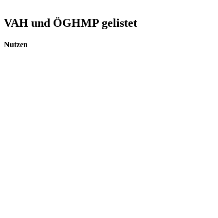
VAH und ÖGHMP gelistet
Nutzen
Die Hygiene Fee ist ideal zum schnellen desinfizieren oder Hände.
Sie ist ohne Wasser und Seife anwendbar.
Zum Produkt
Praxis
Die Hygiene Fee ist praktisch für zu Hause, den Beruf, beim Sport
im Auto oder auf Reisen.
Zum Produkt